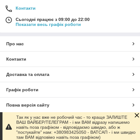
Контакти
Сьогодні працює з 09:00 до 22:00
Показати весь графік роботи
Про нас
Контакти
Доставка та оплата
Графік роботи
Повна версія сайту
Так як у нас вже не робочий час - то краще ЗАЛИШТЕ
Сайт створено на маркетплейсі
Prom.ua
ВАШ ВАЙБЕР/ТЕЛЕГРАМ - і ми ВАМ відразу напишемо
навіть поза графіком - відповідаємо швидко, або ж
"постукайте" нам: +380983425050 - ВАТСАП - і ми швидко
Політика конфіденційності
там ВАМ відповімо навіть поза графіком)