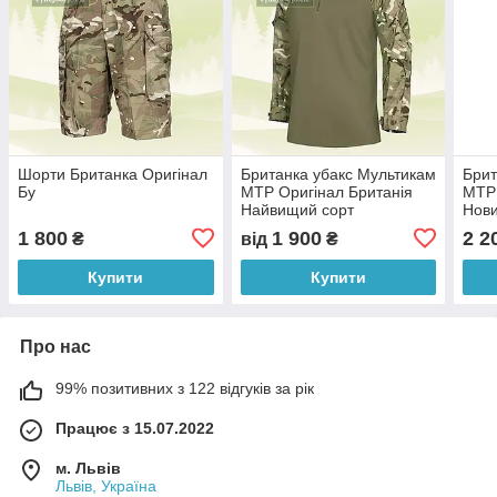
Шорти Британка Оригінал
Британка убакс Мультикам
Брит
Бу
MTP Оригінал Британія
MTP 
Найвищий сорт
Нов
1 800
1 900
2 2
₴
від
₴
Купити
Купити
Про нас
99% позитивних з 122 відгуків за рік
Працює з 15.07.2022
м. Львів
Львів, Україна