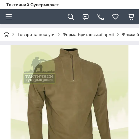
Тактичний Супермаркет
Товари та послуги
Форма Британської армії
Фліски б