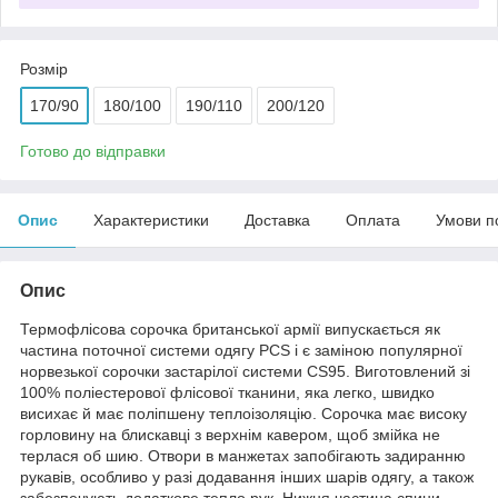
Розмір
170/90
180/100
190/110
200/120
Готово до відправки
Опис
Характеристики
Доставка
Оплата
Умови п
Опис
Термофлісова сорочка британської армії випускається як
частина поточної системи одягу PCS і є заміною популярної
норвезької сорочки застарілої системи CS95. Виготовлений зі
100% поліестерової флісової тканини, яка легко, швидко
висихає й має поліпшену теплоізоляцію. Сорочка має високу
горловину на блискавці з верхнім кавером, щоб змійка не
терлася об шию. Отвори в манжетах запобігають задиранню
рукавів, особливо у разі додавання інших шарів одягу, а також
забезпечують додаткове тепло рук. Нижня частина спини