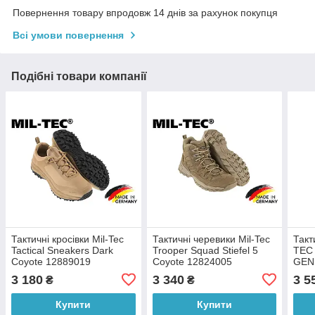
Повернення товару впродовж 14 днів за рахунок покупця
Всі умови повернення
Подібні товари компанії
Тактичні кросівки Mil-Tec
Тактичні черевики Mil-Tec
Такт
Tactical Sneakers Dark
Trooper Squad Stiefel 5
TEC
Coyote 12889019
Coyote 12824005
GEN
3 180
3 340
3 5
₴
₴
Купити
Купити