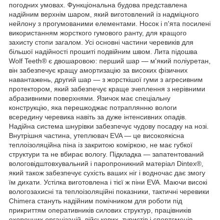
погодних умовах. Функціональна будова представлена
надійним верхнім шаром, який виготовлений із надміцного
нейлону з прогумованими елементами. Носок і п'ята посилені
використанням жорсткого гумового ранту, для кращого
захисту стопи загалом. Усі основні частини черевиків для
більшої надійності прошиті подвійним швом. Лита підошва
Wolf Teeth® є двошаровою: перший шар — м'який поліуретан,
він забезпечує кращу амортизацію за високих фізичних
навантажень, другий шар — з жорсткішої гуми з агресивним
протектором, який забезпечує краще зчеплення з нерівними
абразивними поверхнями. Язичок має спеціальну
конструкцію, яка перешкоджає потраплянню вологи
всередину черевика навіть за дуже інтенсивних опадів.
Надійна система шнурівки забезпечує чудову посадку на нозі.
Внутрішня частина, утеплювач EVA — це високоякісна
теплоізоляційна піна із закритою коміркою, не має губкої
структури та не вбирає вологу. Підкладка — запатентований
вологовідштовхувальний і паропроникний матеріал Dintex®,
який також забезпечує сухість ваших ніг і водночас дає змогу
їм дихати. Устілка виготовлена і тієї ж піни EVA. Маючи високі
вологозахисні та теплоізоляційні показники, тактичні черевики
Chimera стануть надійним помічником для роботи під
прикриттям оперативників силових структур, працівників
охоронних організацій, військових, туристів і спортсменів