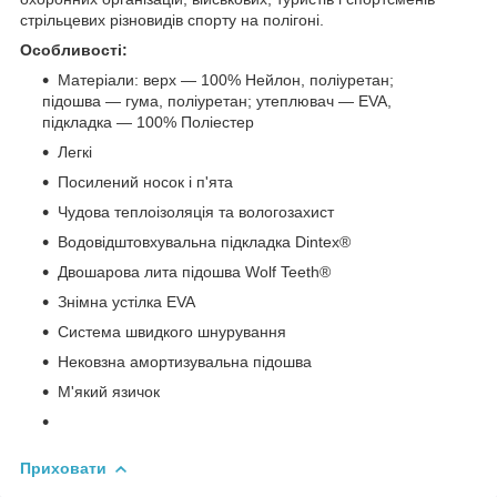
стрільцевих різновидів спорту на полігоні.
Особливості:
Матеріали: верх — 100% Нейлон, поліуретан;
підошва — гума, поліуретан; утеплювач — EVA,
підкладка — 100% Поліестер
Легкі
Посилений носок і п'ята
Чудова теплоізоляція та вологозахист
Водовідштовхувальна підкладка Dintex®
Двошарова лита підошва Wolf Teeth®
Знімна устілка EVA
Система швидкого шнурування
Нековзна амортизувальна підошва
М'який язичок
Приховати