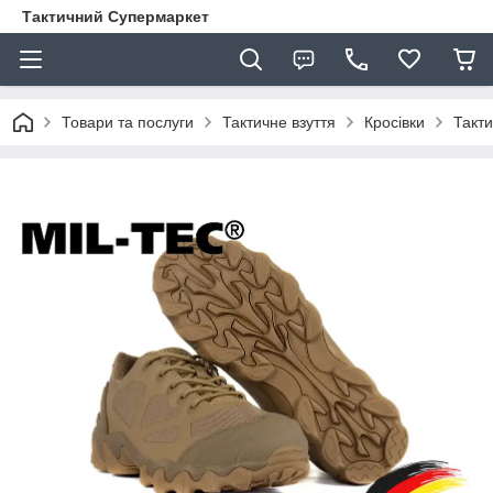
Тактичний Супермаркет
Товари та послуги
Тактичне взуття
Кросівки
Такти