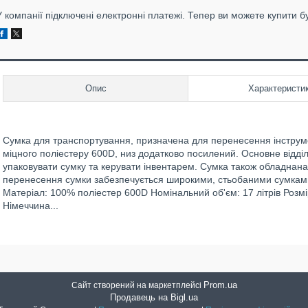
У компанії підключені електронні платежі. Тепер ви можете купити б
Опис
Характеристи
Сумка для транспортування, призначена для перенесення інструмен
міцного поліестеру 600D, низ додатково посилений. Основне відділ
упаковувати сумку та керувати інвентарем. Сумка також обладнан
перенесення сумки забезпечується широкими, стьобаними сумками.
Матеріал: 100% поліестер 600D Номінальний об'єм: 17 літрів Розмір
Німеччина...
Prom.ua
Сайт створений на маркетплейсі
Продавець на Bigl.ua