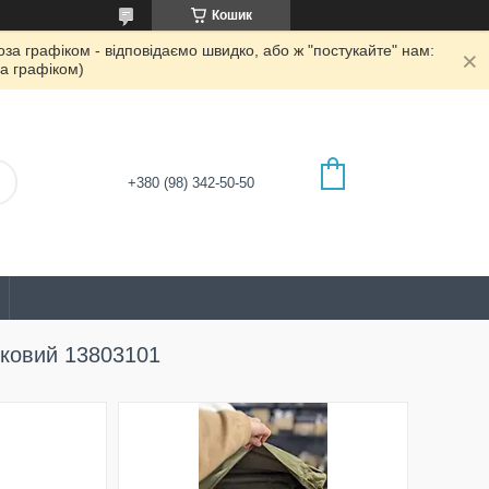
Кошик
а графіком - відповідаємо швидко, або ж "постукайте" нам:
а графіком)
+380 (98) 342-50-50
вковий 13803101