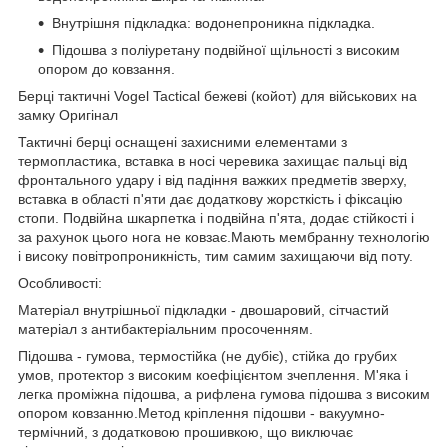
Внутрішня підкладка: водонепроникна підкладка.
Підошва з поліуретану подвійної щільності з високим
опором до ковзання.
Берці тактичні Vogel Tactical бежеві (койот) для військових на
замку Оригінал
Тактичні берці оснащені захисними елементами з
термопластика, вставка в носі черевика захищає пальці від
фронтального удару і від падіння важких предметів зверху,
вставка в області п'яти дає додаткову жорсткість і фіксацію
стопи. Подвійна шкарпетка і подвійна п'ята, додає стійкості і
за рахунок цього нога не ковзає.Мають мембранну технологію
і високу повітропроникність, тим самим захищаючи від поту.
Особливості:
Матеріал внутрішньої підкладки - двошаровий, сітчастий
матеріал з антибактеріальним просоченням.
Підошва - гумова, термостійка (не дубіє), стійка до грубих
умов, протектор з високим коефіцієнтом зчеплення. М'яка і
легка проміжна підошва, а рифлена гумова підошва з високим
опором ковзанню.Метод кріплення підошви - вакуумно-
термічний, з додатковою прошивкою, що виключає