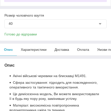
Розмір чоловічого взуття
40
Готово до відправки
Опис
Характеристики
Доставка
Оплата
Умови п
Опис
Акічні військові черевики на блискавці M1491.
Сфера застосування: підходить для повсякденного,
оперативного та тактичного використання.
Це демісезонна модель, Ви можете використовувати
її в будь-яку пору року, замінивши устілку.
Матеріал: високоякісна повітропроникна
водонепроникна шкіра та тканина.