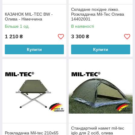
Складане похідне ліжко.
КАЗАНОК MIL-TEC BW -
Розкладачка Mil-Tec Олива
Олива - Німеччина
14402001
Більше 1 од.
В наявності
1 210
3 300
₴
₴
Купити
Купити
Стандартний намет mil-tec
Розкладачка Mil-tec 210x65
iglo для 2 осіб, олива