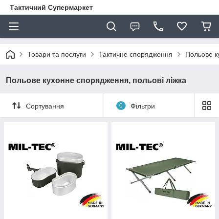
Тактичний Супермаркет
Товари та послуги
Тактичне спорядження
Польове к
Польове кухонне спорядження, польові ліжка
Сортування
0
Фільтри