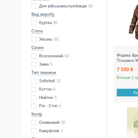
Для військовослужбовців
65
Вид виробу
Куртка
80
Стать
Унісекс
80
Сезон
Форма бр
Всесезонний
60
Trousers 
Зима
5
7 500 ₴
Тип тканини
Більше 1 о
Softshell
10
Коттон
6
Ку
Нейлон
5
Ріп - Стоп
5
Колір
Оливковий
30
Камуфляж
1