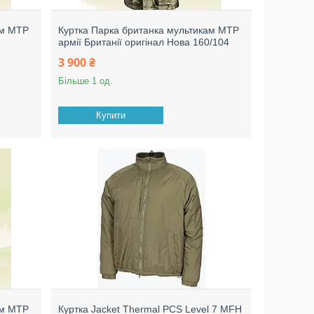
ам МТР
Куртка Парка британка мультикам МТР
армії Британії оригінал Нова 160/104
3 900 ₴
Більше 1 од.
Купити
ам МТР
Куртка Jacket Thermal PCS Level 7 MFH