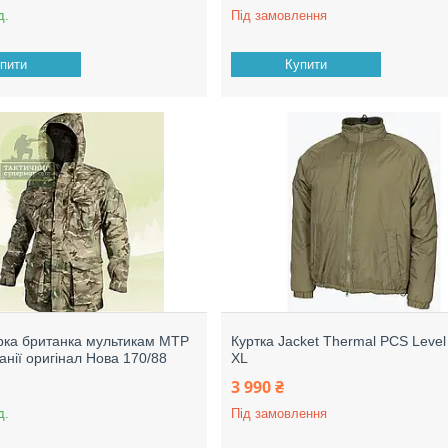
д.
Під замовлення
пити
Купити
рка британка мультикам МТР
Куртка Jacket Thermal PCS Leve
анії оригінал Нова 170/88
XL
3 990 ₴
д.
Під замовлення