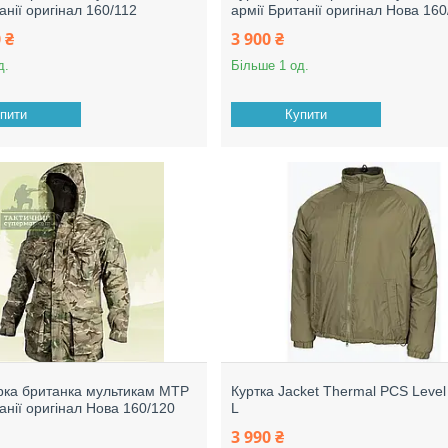
анії оригінал 160/112
армії Британії оригінал Нова 160
 ₴
3 900 ₴
д.
Більше 1 од.
пити
Купити
рка британка мультикам МТР
Куртка Jacket Thermal PCS Leve
анії оригінал Нова 160/120
L
3 990 ₴