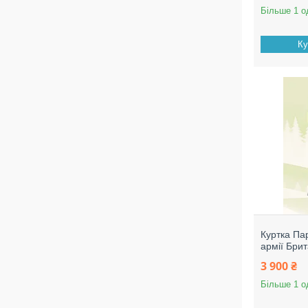
Більше 1 о
Ку
Куртка Па
армії Брит
3 900 ₴
Більше 1 о