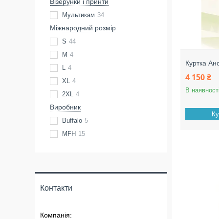
Візерунки і принти
Мультикам
34
Міжнародний розмір
S
44
M
4
Куртка Ано
L
4
4 150 ₴
XL
4
В наявност
2XL
4
Виробник
Ку
Buffalo
5
MFH
15
Контакти