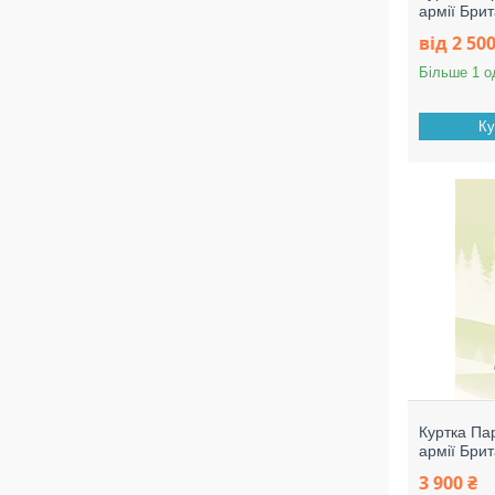
армії Брит
від 2 500
Більше 1 о
Ку
Куртка Па
армії Брит
3 900 ₴