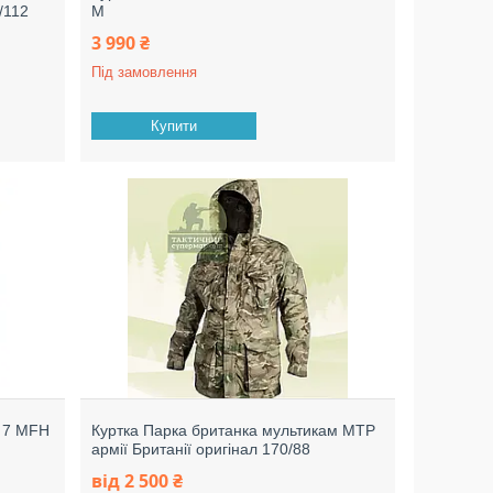
/112
M
3 990 ₴
Під замовлення
Купити
l 7 MFH
Куртка Парка британка мультикам МТР
армії Британії оригінал 170/88
від 2 500 ₴