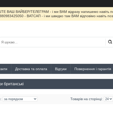
ИШТЕ ВАШ ВАЙБЕР/ТЕЛЕГРАМ - і ми ВАМ відразу напишемо навіть поз
380983425050 - ВАТСАП - і ми швидко там ВАМ відповімо навіть поз
акти
Доставка та оплата
Відгуки
Повернення і гарантія
ки британські