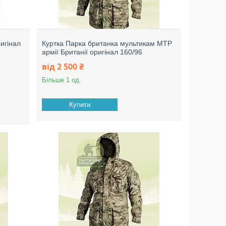
игінал
Куртка Парка британка мультикам МТР
армії Британії оригінал 160/96
від 2 500 ₴
Більше 1 од.
Купити