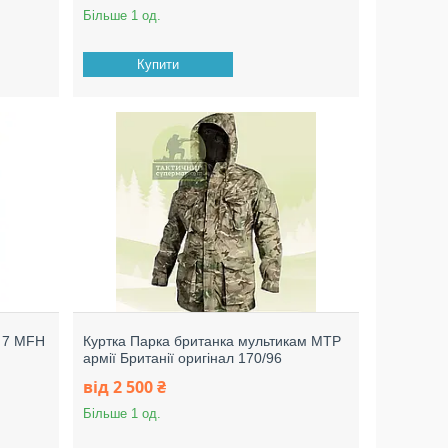
Більше 1 од.
Купити
l 7 MFH
Куртка Парка британка мультикам МТР
армії Британії оригінал 170/96
від 2 500 ₴
Більше 1 од.