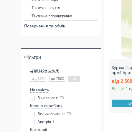
Тактичне взуття
Тактичне спорядження
Повернення та обмін
Фільтри
Куртка Па
Діапазон цін, ₴
армії Брит
від 2 500
Більше 1 о
Наявність
В наявності
70
Ку
Країна виробник
Великобританія
79
Австрія
1
Категорії