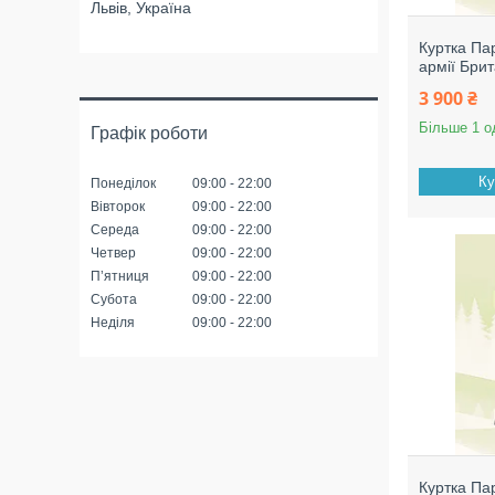
Львів, Україна
Куртка Па
армії Брит
3 900 ₴
Більше 1 о
Графік роботи
Ку
Понеділок
09:00
22:00
Вівторок
09:00
22:00
Середа
09:00
22:00
Четвер
09:00
22:00
Пʼятниця
09:00
22:00
Субота
09:00
22:00
Неділя
09:00
22:00
Куртка Па