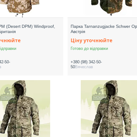
M (Desert DPM) Windproof,
Парка Tarnanzugjacke Schwer Ор
Британія
Австрія
очнюйте
Ціну уточнюйте
відправки
Готово до відправки
42-50-
+380 (98) 342-50-
в
50
Вячеслав