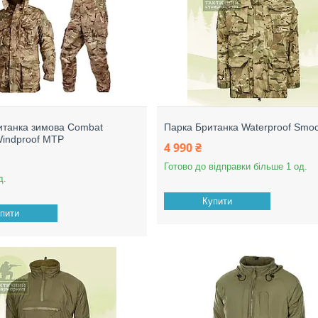
итанка зимова Combat
Парка Британка Waterproof Smo
Windproof MTP
4 990 ₴
Готово до відправки більше 1 од.
д.
Купити
пити