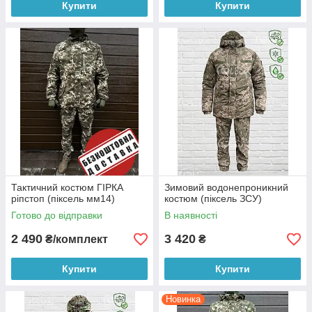
Купити
Купити
Тактичний костюм ГІРКА
Зимовий водонепроникний
ріпстоп (піксель мм14)
костюм (піксель ЗСУ)
Готово до відправки
В наявності
2 490
3 420
₴/комплект
₴
Купити
Купити
Новинка