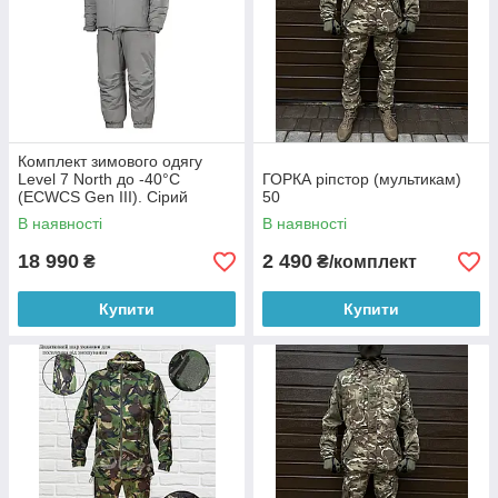
Комплект зимового одягу
Level 7 North до -40°C
ГОРКА ріпстор (мультикам)
(ECWCS Gen III). Сірий
50
В наявності
В наявності
18 990
2 490
₴
₴/комплект
Купити
Купити