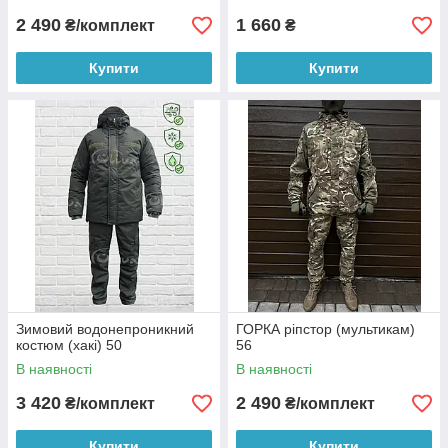
2 490
1 660
₴/комплект
₴
Купити
Купити
Зимовий водонепроникний
ГОРКА ріпстор (мультикам)
костюм (хакі) 50
56
В наявності
В наявності
3 420
2 490
₴/комплект
₴/комплект
Купити
Купити