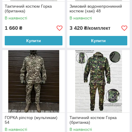
Тактичний костюм Горка
Зимовий водонепроникний
(британка)
костюм (хакі) 48
В наявності
В наявності
1 660
3 420
₴
₴/комплект
Купити
Купити
ГОРКА ріпстор (мультикам)
Тактичний костюм Горка
54
(британка)
В наявності
В наявності